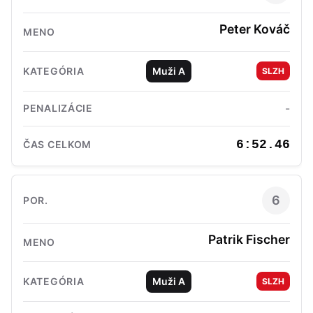
Peter Kováč
Muži A
SLZH
-
6:52.46
6
Patrik Fischer
Muži A
SLZH