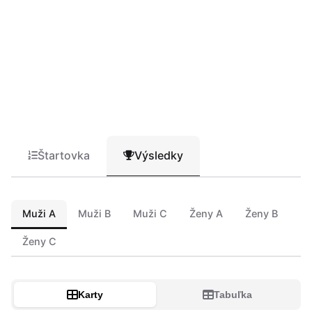
Štartovka
Výsledky
Muži A
Muži B
Muži C
Ženy A
Ženy B
Ženy C
Karty
Tabuľka