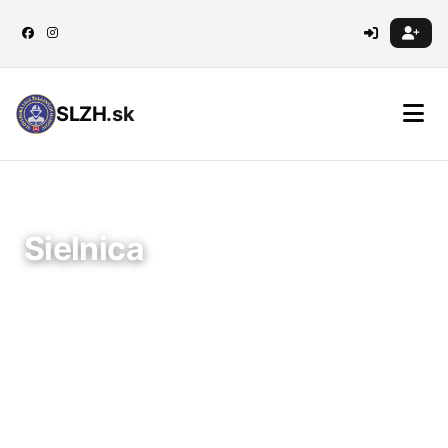
SLZH
.sk
← Späť na súťaže
Sielnica
04.10.2025
Sielnica
6 súťažiacich v kategórii
34 celkovo