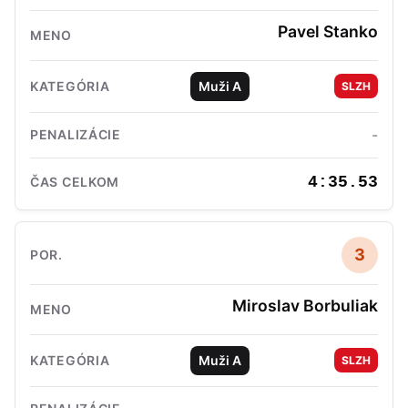
Pavel Stanko
Muži A
SLZH
-
4:35.53
3
Miroslav Borbuliak
Muži A
SLZH