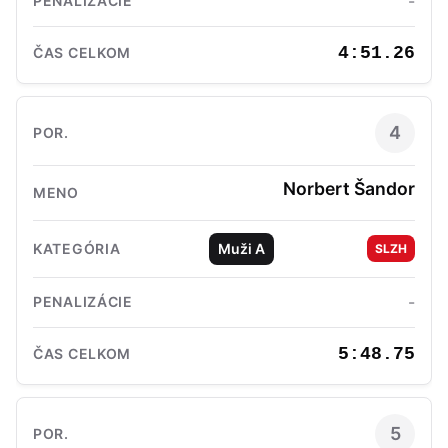
-
4:51.26
4
Norbert Šandor
Muži A
SLZH
-
5:48.75
5