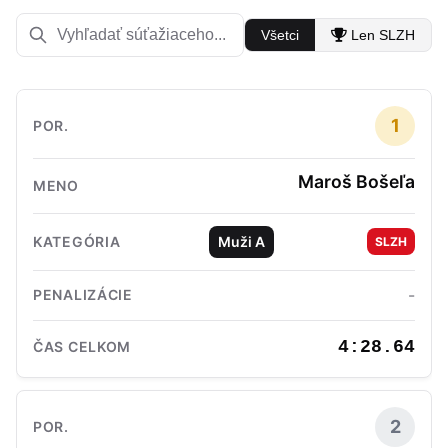
Všetci
Len SLZH
1
Maroš Bošeľa
Muži A
SLZH
-
4:28.64
2