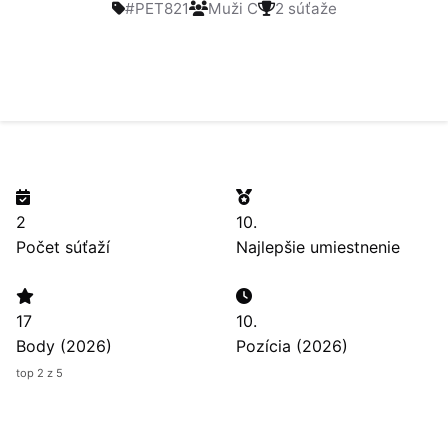
#PET821
Muži C
2 súťaže
2
10.
Počet súťaží
Najlepšie umiestnenie
17
10.
Body (2026)
Pozícia (2026)
top 2 z 5