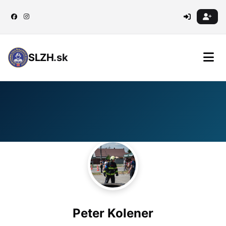
SLZH
.sk
Peter Kolener