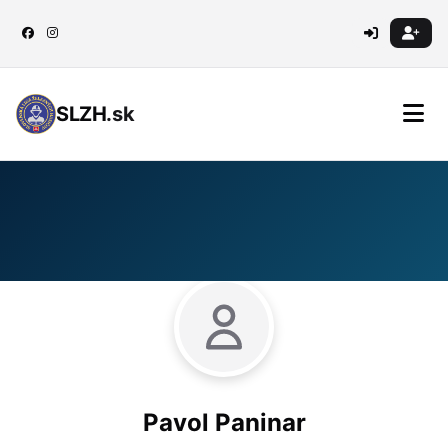
SLZH
.sk
Pavol Paninar