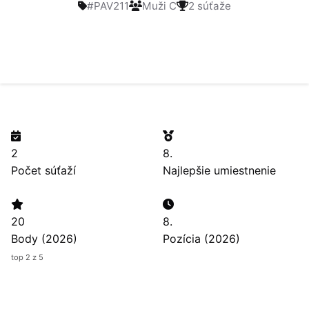
#PAV211
Muži C
2 súťaže
2
8.
Počet súťaží
Najlepšie umiestnenie
20
8.
Body (2026)
Pozícia (2026)
top 2 z 5